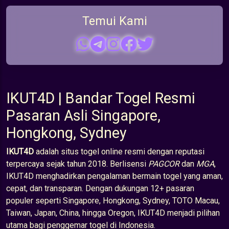
Temui Kami
IKUT4D | Bandar Togel Resmi
Pasaran Asli Singapore,
Hongkong, Sydney
IKUT4D
adalah situs togel online resmi dengan reputasi
terpercaya sejak tahun 2018. Berlisensi
PAGCOR
dan
MGA
,
IKUT4D menghadirkan pengalaman bermain togel yang aman,
cepat, dan transparan. Dengan dukungan 12+ pasaran
populer seperti Singapore, Hongkong, Sydney, TOTO Macau,
Taiwan, Japan, China, hingga Oregon, IKUT4D menjadi pilihan
utama bagi penggemar togel di Indonesia.