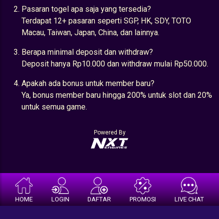
Pasaran togel apa saja yang tersedia?
Terdapat 12+ pasaran seperti SGP, HK, SDY, TOTO
Macau, Taiwan, Japan, China, dan lainnya.
Berapa minimal deposit dan withdraw?
Deposit hanya Rp10.000 dan withdraw mulai Rp50.000.
Apakah ada bonus untuk member baru?
Ya, bonus member baru hingga 200% untuk slot dan 20%
untuk semua game.
Powered By
HOME
LOGIN
DAFTAR
PROMOSI
LIVE CHAT