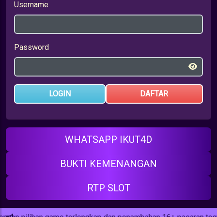
Username
Password
LOGIN
DAFTAR
WHATSAPP IKUT4D
BUKTI KEMENANGAN
RTP SLOT