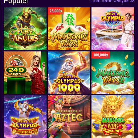
Populer
Lihat lebih banyak