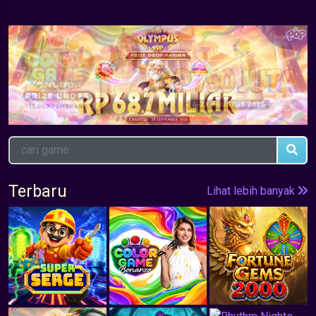
Terbaru
Lihat lebih banyak