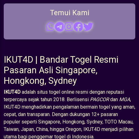
Temui Kami
IKUT4D | Bandar Togel Resmi
Pasaran Asli Singapore,
Hongkong, Sydney
IKUT4D
adalah situs togel online resmi dengan reputasi
terpercaya sejak tahun 2018. Berlisensi
PAGCOR
dan
MGA
,
IKUT4D menghadirkan pengalaman bermain togel yang aman,
cepat, dan transparan. Dengan dukungan 12+ pasaran
populer seperti Singapore, Hongkong, Sydney, TOTO Macau,
Taiwan, Japan, China, hingga Oregon, IKUT4D menjadi pilihan
utama bagi penggemar togel di Indonesia.