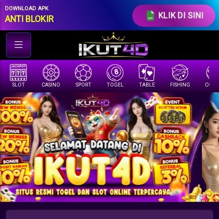
//under row-loginmenu
DOWNLOAD APK
KLIK DI SINI
ANTI BLOKIR
CASINO
SPORT
TOGEL
TABLE
FISHING
COCK F.
ARC