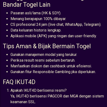
Bandar Togel Lain
Pasaran asli/lama (HK & SDY).
Menang berapapun 100% dibayar.
CS profesional 24 jam (live chat, WhatsApp, Telegram).
Data keluaran historis lengkap.
Aplikasi mobile (APK) yang ringan dan user-friendly.
Tips Aman & Bijak Bermain Togel
Gunakan manajemen modal yang terukur.
Periksa result resmi sebelum bertaruh.
Manfaatkan diskon dan cashback untuk efisiensi.
Gunakan fitur Responsible Gambling jika diperlukan.
FAQ IKUT4D
Apakah IKUT4D berlisensi resmi?
Ya, IKUT4D berlisensi PAGCOR dan MGA dengan sistem
keamanan SSL.