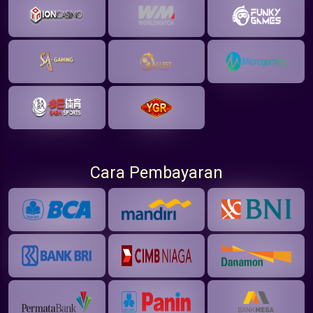
Cara Pembayaran