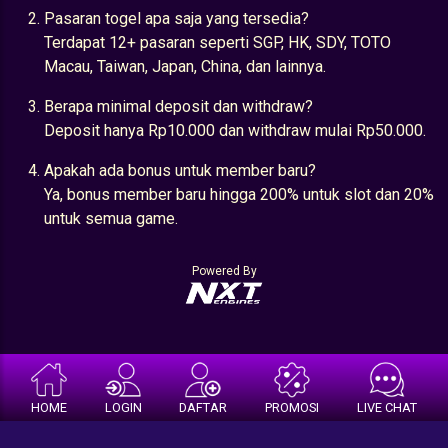
Pasaran togel apa saja yang tersedia?
Terdapat 12+ pasaran seperti SGP, HK, SDY, TOTO
Macau, Taiwan, Japan, China, dan lainnya.
Berapa minimal deposit dan withdraw?
Deposit hanya Rp10.000 dan withdraw mulai Rp50.000.
Apakah ada bonus untuk member baru?
Ya, bonus member baru hingga 200% untuk slot dan 20%
untuk semua game.
Powered By
HOME
LOGIN
DAFTAR
PROMOSI
LIVE CHAT