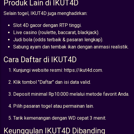
Produk Lain di IKUT4D
Selain togel, IKUT4D juga menghadirkan:
Slot 4D gacor dengan RTP tinggi.
Live casino (roulette, baccarat, blackjack).
Judi bola (odds terbaik & pasaran lengkap).
Sabung ayam dan tembak ikan dengan animasi realistik.
Cara Daftar di IKUT4D
Kunjungi website resmi: https://ikut4d.com.
Klik tombol "Daftar" dan isi data valid.
Deposit minimal Rp10.000 melalui metode favorit Anda.
Pilih pasaran togel atau permainan lain.
Tarik kemenangan dengan WD cepat 3 menit.
Keunggulan IKUT4D Dibanding