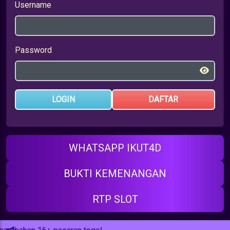
Username
Password
LOGIN
DAFTAR
WHATSAPP IKUT4D
BUKTI KEMENANGAN
RTP SLOT