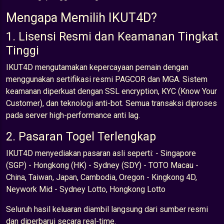
Mengapa Memilih IKUT4D?
1. Lisensi Resmi dan Keamanan Tingkat
Tinggi
IKUT4D mengutamakan kepercayaan pemain dengan
menggunakan sertifikasi resmi PAGCOR dan MGA. Sistem
keamanan diperkuat dengan SSL encryption, KYC (Know Your
Customer), dan teknologi anti-bot. Semua transaksi diproses
pada server high-performance anti lag.
2. Pasaran Togel Terlengkap
IKUT4D menyediakan pasaran asli seperti: - Singapore
(SGP) - Hongkong (HK) - Sydney (SDY) - TOTO Macau -
China, Taiwan, Japan, Cambodia, Oregon - Kingkong 4D,
Neywork Mid - Sydney Lotto, Hongkong Lotto
Seluruh hasil keluaran diambil langsung dari sumber resmi
dan diperbarui secara real-time.