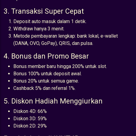
3. Transaksi Super Cepat
Deposit auto masuk dalam 1 detik.
Withdraw hanya 3 menit.
Metode pembayaran lengkap: bank lokal, e-wallet
(DANA, OVO, GoPay), QRIS, dan pulsa.
4. Bonus dan Promo Besar
Bonus member baru hingga 200% untuk slot.
Bonus 100% untuk deposit awal.
Bonus 20% untuk semua game.
Cashback 5% dan referral 1%.
5. Diskon Hadiah Menggiurkan
Diskon 4D: 66%
Diskon 3D: 59%
Diskon 2D: 29%