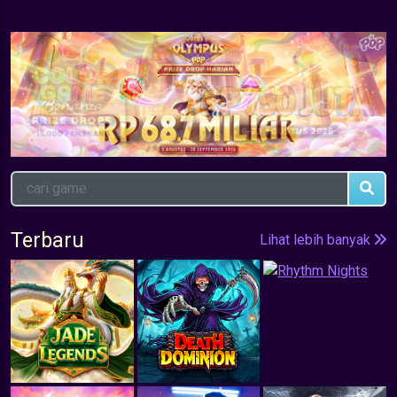
Terbaru
Lihat lebih banyak