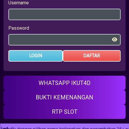
Username
Password
LOGIN
DAFTAR
WHATSAPP IKUT4D
BUKTI KEMENANGAN
RTP SLOT