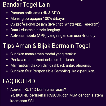
Bandar Togel Lain
Pasaran asli/lama (HK & SDY).
Menang berapapun 100% dibayar.
CS profesional 24 jam (live chat, WhatsApp, Telegram).
Data keluaran historis lengkap.
Aplikasi mobile (APK) yang ringan dan user-friendly.
Tips Aman & Bijak Bermain Togel
Gunakan manajemen modal yang terukur.
Periksa result resmi sebelum bertaruh.
Manfaatkan diskon dan cashback untuk efisiensi.
Gunakan fitur Responsible Gambling jika diperlukan.
FAQ IKUT4D
Apakah IKUT4D berlisensi resmi?
Ya, IKUT4D berlisensi PAGCOR dan MGA dengan sistem
keamanan SSL.