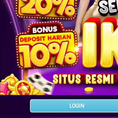
LOGIN