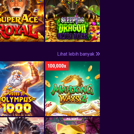
Lihat lebih banyak