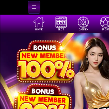
//under row-loginmenu
HOME
SLOT
CASINO
SPOR