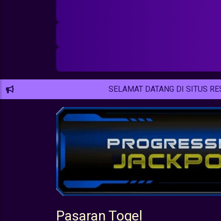
LAMAT DATANG DI SITUS RESMI IKUT4D. Sekarang IKUT4D hadir ke
Pasaran Togel