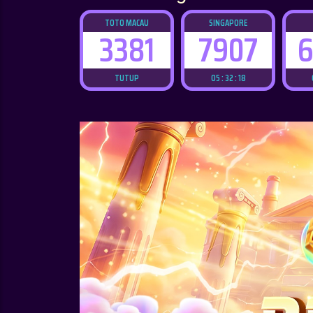
TOTO MACAU
SINGAPORE
CHINA
3381
7907
6699
TUTUP
05 : 32 : 15
03 : 02 : 15