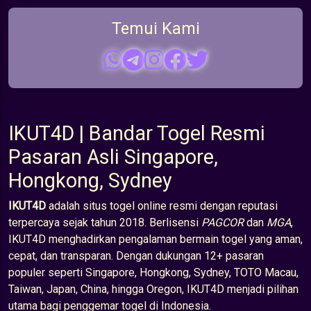
Temui Kami
IKUT4D | Bandar Togel Resmi
Pasaran Asli Singapore,
Hongkong, Sydney
IKUT4D
adalah situs togel online resmi dengan reputasi
terpercaya sejak tahun 2018. Berlisensi
PAGCOR
dan
MGA
,
IKUT4D menghadirkan pengalaman bermain togel yang aman,
cepat, dan transparan. Dengan dukungan 12+ pasaran
populer seperti Singapore, Hongkong, Sydney, TOTO Macau,
Taiwan, Japan, China, hingga Oregon, IKUT4D menjadi pilihan
utama bagi penggemar togel di Indonesia.