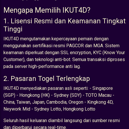
Mengapa Memilih IKUT4D?
1. Lisensi Resmi dan Keamanan Tingkat
Tinggi
IKUT4D mengutamakan kepercayaan pemain dengan
menggunakan sertifikasi resmi PAGCOR dan MGA. Sistem
keamanan diperkuat dengan SSL encryption, KYC (Know Your
Customer), dan teknologi anti-bot. Semua transaksi diproses
pada server high-performance anti lag.
2. Pasaran Togel Terlengkap
IKUT4D menyediakan pasaran asli seperti: - Singapore
(SGP) - Hongkong (HK) - Sydney (SDY) - TOTO Macau -
China, Taiwan, Japan, Cambodia, Oregon - Kingkong 4D,
Neywork Mid - Sydney Lotto, Hongkong Lotto
Seluruh hasil keluaran diambil langsung dari sumber resmi
dan diperbarui secara real-time.