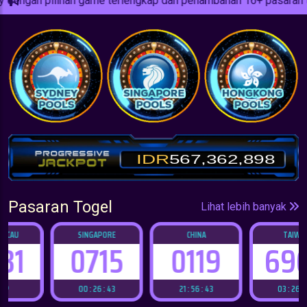
 game terlengkap dan penambahan 16+ pasaran togel.
IDR
567,396,803
Pasaran Togel
Lihat lebih banyak
SINGAPORE
CHINA
TAIWAN
0715
0119
6960
00 : 26 : 41
21 : 56 : 41
03 : 26 : 41