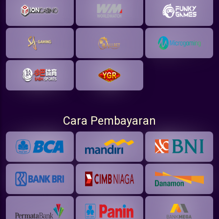
Cara Pembayaran