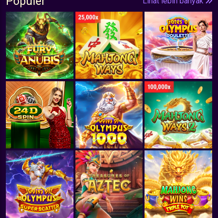
Populer
Lihat lebih banyak