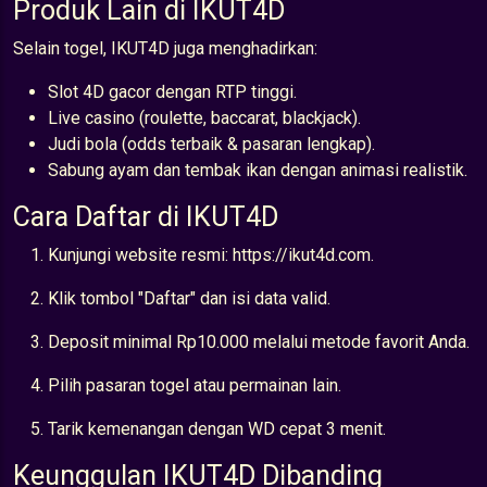
Produk Lain di IKUT4D
Selain togel, IKUT4D juga menghadirkan:
Slot 4D gacor dengan RTP tinggi.
Live casino (roulette, baccarat, blackjack).
Judi bola (odds terbaik & pasaran lengkap).
Sabung ayam dan tembak ikan dengan animasi realistik.
Cara Daftar di IKUT4D
Kunjungi website resmi: https://ikut4d.com.
Klik tombol "Daftar" dan isi data valid.
Deposit minimal Rp10.000 melalui metode favorit Anda.
Pilih pasaran togel atau permainan lain.
Tarik kemenangan dengan WD cepat 3 menit.
Keunggulan IKUT4D Dibanding