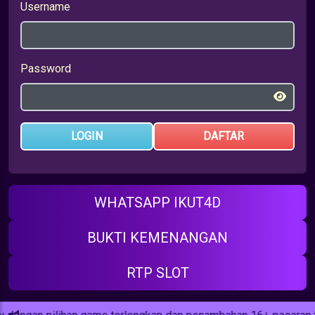
Username
Password
LOGIN
DAFTAR
WHATSAPP IKUT4D
BUKTI KEMENANGAN
RTP SLOT