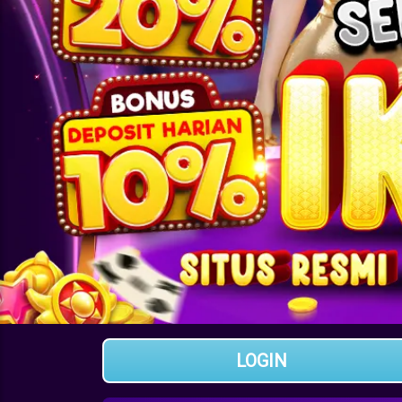
LOGIN