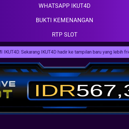
WHATSAPP IKUT4D
BUKTI KEMENANGAN
RTP SLOT
mpilan baru yang lebih friendly dengan pilihan game terleng
IDR
567,