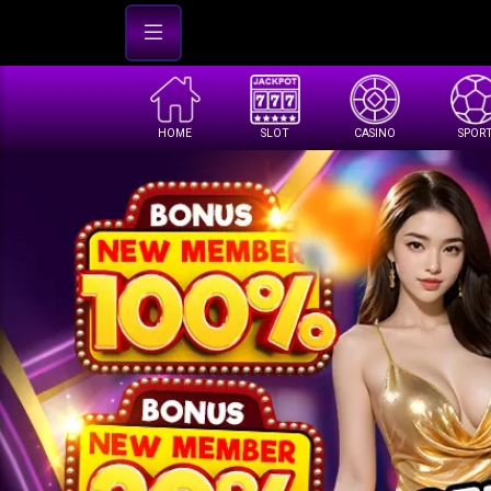
//under row-loginmenu
HOME
SLOT
CASINO
SPOR