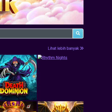
Lihat lebih banyak