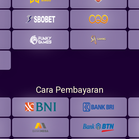
Cara Pembayaran