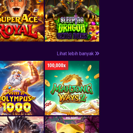
Lihat lebih banyak