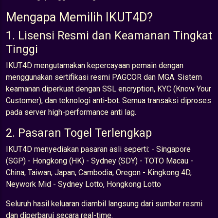
Mengapa Memilih IKUT4D?
1. Lisensi Resmi dan Keamanan Tingkat
Tinggi
IKUT4D mengutamakan kepercayaan pemain dengan
menggunakan sertifikasi resmi PAGCOR dan MGA. Sistem
keamanan diperkuat dengan SSL encryption, KYC (Know Your
Customer), dan teknologi anti-bot. Semua transaksi diproses
pada server high-performance anti lag.
2. Pasaran Togel Terlengkap
IKUT4D menyediakan pasaran asli seperti: - Singapore
(SGP) - Hongkong (HK) - Sydney (SDY) - TOTO Macau -
China, Taiwan, Japan, Cambodia, Oregon - Kingkong 4D,
Neywork Mid - Sydney Lotto, Hongkong Lotto
Seluruh hasil keluaran diambil langsung dari sumber resmi
dan diperbarui secara real-time.