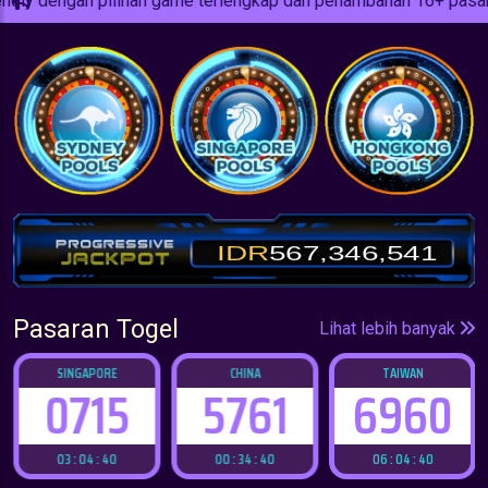
ihan game terlengkap dan penambahan 16+ pasaran togel.
IDR
567,382,095
Pasaran Togel
Lihat lebih banyak
SINGAPORE
CHINA
TAIWAN
0715
5761
6960
03 : 04 : 38
00 : 34 : 38
06 : 04 : 38