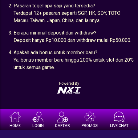
Pasaran togel apa saja yang tersedia?
Terdapat 12+ pasaran seperti SGP, HK, SDY, TOTO
Macau, Taiwan, Japan, China, dan lainnya.
Berapa minimal deposit dan withdraw?
Deposit hanya Rp10.000 dan withdraw mulai Rp50.000.
Apakah ada bonus untuk member baru?
Ya, bonus member baru hingga 200% untuk slot dan 20%
untuk semua game.
Powered By
HOME
LOGIN
DAFTAR
PROMOSI
LIVE CHAT