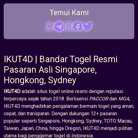
Temui Kami
IKUT4D | Bandar Togel Resmi
Pasaran Asli Singapore,
Hongkong, Sydney
IKUT4D
adalah situs togel online resmi dengan reputasi
terpercaya sejak tahun 2018. Berlisensi
PAGCOR
dan
MGA
,
IKUT4D menghadirkan pengalaman bermain togel yang aman,
cepat, dan transparan. Dengan dukungan 12+ pasaran
populer seperti Singapore, Hongkong, Sydney, TOTO Macau,
Taiwan, Japan, China, hingga Oregon, IKUT4D menjadi pilihan
utama bagi penggemar togel di Indonesia.