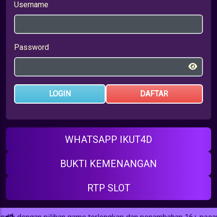
Username
Password
LOGIN
DAFTAR
WHATSAPP IKUT4D
BUKTI KEMENANGAN
RTP SLOT