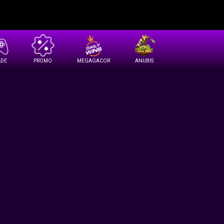
ADE
PROMO
MEGAGACOR
ANUBIS