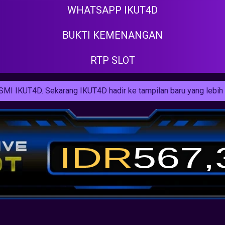
WHATSAPP IKUT4D
BUKTI KEMENANGAN
RTP SLOT
ampilan baru yang lebih friendly dengan pilihan game terleng
IDR
567,