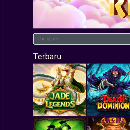
Terbaru