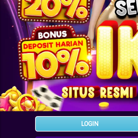
LOGIN