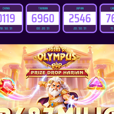
TAIWAN
JAPAN
CAMBODIA
SYDN
6960
2546
7607
7
00 : 20 : 48
20 : 50 : 48
15 : 20 : 48
17 