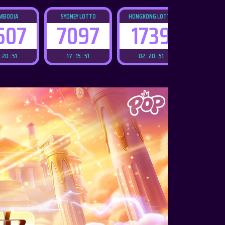
EY LOTTO
HONGKONG LOTTO
OREGON 1
OREG
097
1739
9016
97
: 15 : 48
02 : 20 : 48
05 : 30 : 48
08 : 3