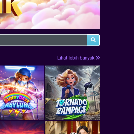
Lihat lebih banyak