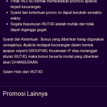
Pihak IKUT4D berhak membatalkan promosi apabila
terjadi kecurangan.
Syarat dan ketentuan promo ini dapat berubah sewaktu-
waktu.
Segala Keputusan IKUT4D adalah mutlak dan tidak
dapat diganggu gugat.
Syarat dan Ketentuan : Bonus yang diberikan harap digunakan
sewajarnya. Apabila terdapat kecurangan dalam bentuk
apapun seperti GROUPING, Kesamaan IP atau melanggar
aturan IKUT4D, maka bonus beserta modal yang diberikan
akan DIHANGUSKAN.
Salam Hoki dari IKUT4D
Promosi Lainnya