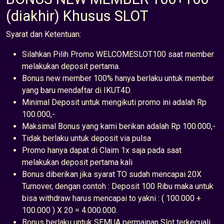
(diakhir) Khusus SLOT
Syarat dan Ketentuan:
Silahkan Pilih Promo WELCOMESLOT100 saat member
melakukan deposit pertama.
Bonus new member 100% hanya berlaku untuk member
yang baru mendaftar di IKUT4D.
Minimal Deposit untuk mengikuti promo ini adalah Rp
100.000,-
Maksimal Bonus yang kami berikan adalah Rp 100.000,-
Tidak berlaku untuk deposit via pulsa
Promo hanya dapat di Claim 1x saja pada saat
melakukan deposit pertama kali
Bonus diberikan jika syarat TO sudah mencapai 20X
Turnover, dengan contoh : Deposit 100 Ribu maka untuk
bisa withdraw harus mencapai to yakni : ( 100.000 +
100.000 ) X 20 = 4.000.000.
Bonus berlaku untuk SEMUA permainan Slot terkecuali