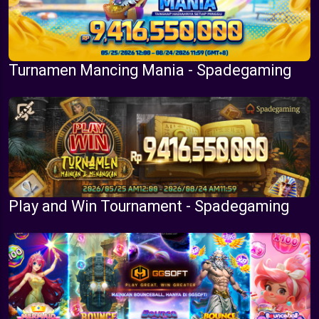
Turnamen Mancing Mania - Spadegaming
Play and Win Tournament - Spadegaming