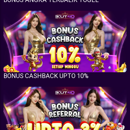
BONUS CASHBACK UPTO 10%