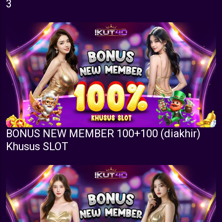
3
BONUS NEW MEMBER 100+100 (diakhir)
Khusus SLOT