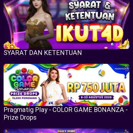
SYARAT DAN KETENTUAN
Pragmatig Play - COLOR GAME BONANZA -
Prize Drops