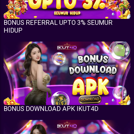
BONUS REFERRAL UPTO 3% SEUMUR
HIDUP
BONUS DOWNLOAD APK IKUT4D