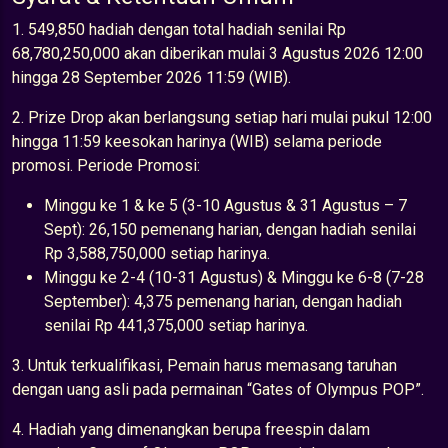
1. 549,850 hadiah dengan total hadiah senilai Rp
68,780,250,000 akan diberikan mulai 3 Agustus 2026 12:00
hingga 28 September 2026 11:59 (WIB).
2. Prize Drop akan berlangsung setiap hari mulai pukul 12:00
hingga 11:59 keesokan harinya (WIB) selama periode
promosi. Periode Promosi:
Minggu ke 1 & ke 5 (3-10 Agustus & 31 Agustus – 7
Sept): 26,150 pemenang harian, dengan hadiah senilai
Rp 3,588,750,000 setiap harinya.
Minggu ke 2-4 (10-31 Agustus) & Minggu ke 6-8 (7-28
September): 4,375 pemenang harian, dengan hadiah
senilai Rp 441,375,000 setiap harinya.
3. Untuk terkualifikasi, Pemain harus memasang taruhan
dengan uang asli pada permainan “Gates of Olympus POP”.
4. Hadiah yang dimenangkan berupa freespin dalam