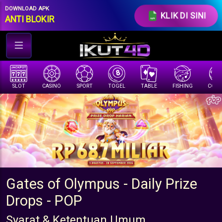
//under row-loginmenu
DOWNLOAD APK
KLIK DI SINI
ANTI BLOKIR
SLOT
CASINO
SPORT
TOGEL
TABLE
FISHING
COCK 
Gates of Olympus - Daily Prize
Drops - POP
Syarat & Ketentuan Umum