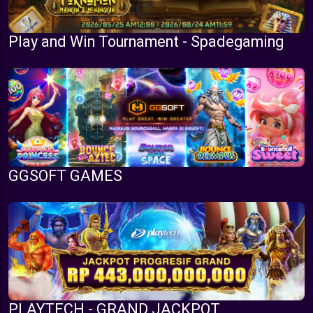
Play and Win Tournament - Spadegaming
GGSOFT GAMES
PLAYTECH - GRAND JACKPOT