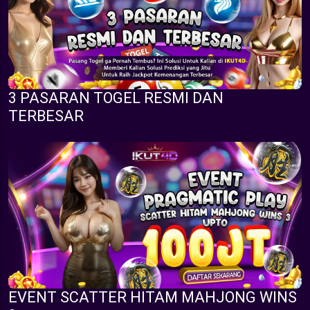
3 PASARAN TOGEL RESMI DAN
TERBESAR
EVENT SCATTER HITAM MAHJONG WINS