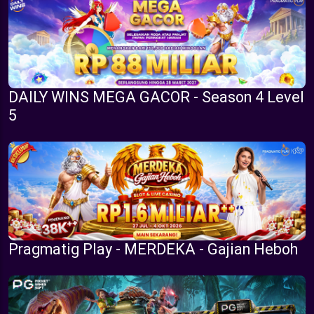
DAILY WINS MEGA GACOR - Season 4 Level
5
Pragmatig Play - MERDEKA - Gajian Heboh