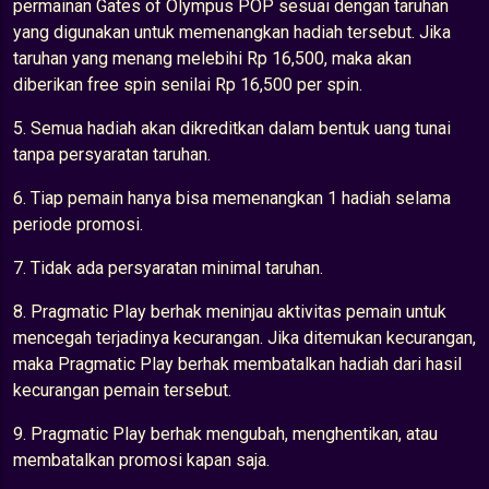
permainan Gates of Olympus POP sesuai dengan taruhan
yang digunakan untuk memenangkan hadiah tersebut. Jika
taruhan yang menang melebihi Rp 16,500, maka akan
diberikan free spin senilai Rp 16,500 per spin.
5. Semua hadiah akan dikreditkan dalam bentuk uang tunai
tanpa persyaratan taruhan.
6. Tiap pemain hanya bisa memenangkan 1 hadiah selama
periode promosi.
7. Tidak ada persyaratan minimal taruhan.
8. Pragmatic Play berhak meninjau aktivitas pemain untuk
mencegah terjadinya kecurangan. Jika ditemukan kecurangan,
maka Pragmatic Play berhak membatalkan hadiah dari hasil
kecurangan pemain tersebut.
9. Pragmatic Play berhak mengubah, menghentikan, atau
membatalkan promosi kapan saja.